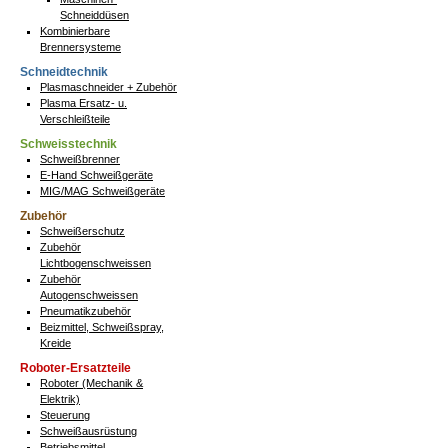
Schneiddüsen
Kombinierbare
Brennersysteme
Schneidtechnik
Plasmaschneider + Zubehör
Plasma Ersatz- u.
Verschleißteile
Schweisstechnik
Schweißbrenner
E-Hand Schweißgeräte
MIG/MAG Schweißgeräte
Zubehör
Schweißerschutz
Zubehör
Lichtbogenschweissen
Zubehör
Autogenschweissen
Pneumatikzubehör
Beizmittel, Schweißspray,
Kreide
Roboter-Ersatzteile
Roboter (Mechanik &
Elektrik)
Steuerung
Schweißausrüstung
Betriebsmittel