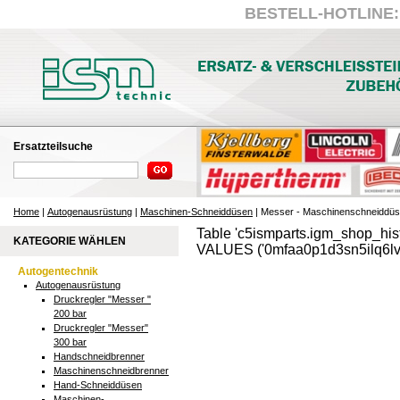
BESTELL-HOTLINE: +
Ersatzteilsuche
Home
|
Autogenausrüstung
|
Maschinen-Schneiddüsen
| Messer - Maschinenschneiddü
Table 'c5ismparts.igm_shop_hist
KATEGORIE WÄHLEN
VALUES ('0mfaa0p1d3sn5ilq6lv0
Autogentechnik
Autogenausrüstung
Druckregler "Messer "
200 bar
Druckregler "Messer"
300 bar
Handschneidbrenner
Maschinenschneidbrenner
Hand-Schneiddüsen
Maschinen-