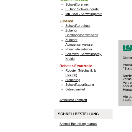
Schweisstechnik
Schweißbrenner
E-Hand Schweißgeräte
MIG/MAG Schweißgeräte
Zubehör
Schweißerschutz
Zubehör
Lichtbogenschweissen
Zubehör
Autogenschweissen
Pneumatikzubehör
Beizmittel, Schweißspray,
Dieser
Kreide
Preis
Roboter-Ersatzteile
"Stat
Roboter (Mechanik &
Elektrik)
ism-te
verläs
Steuerung
Vertra
Schweißausrüstung
aber d
Betriebsmittel
Herste
Alle g
Artikelliste komplett
Erstau
SCHNELLBESTELLUNG
Schnell-Bestellung starten