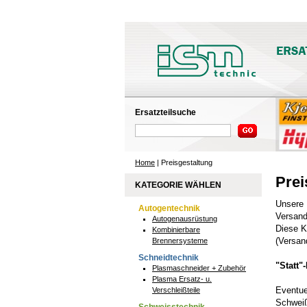
Ersatzteilsuche
Home
| Preisgestaltung
Prei
KATEGORIE WÄHLEN
Unsere 
Autogentechnik
Versand
Autogenausrüstung
Diese K
Kombinierbare
(Versan
Brennersysteme
Schneidtechnik
"Statt"
Plasmaschneider + Zubehör
Plasma Ersatz- u.
Eventue
Verschleißteile
Schweiß