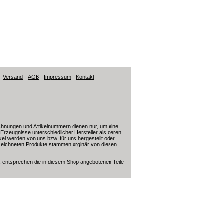
Versand
AGB
Impressum
Kontakt
ichnungen und Artikelnummern dienen nur, um eine
ür Erzeugnisse unterschiedlicher Hersteller als deren
kel werden von uns bzw. für uns hergestellt oder
nzeichneten Produkte stammen orginär von diesen
, entsprechen die in diesem Shop angebotenen Teile