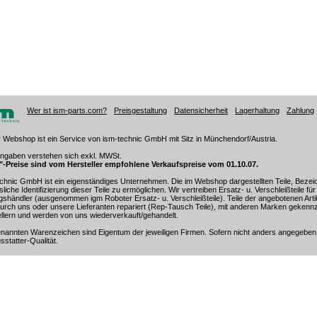
Wer ist ism-parts.com?
Preisgestaltung
Datensicherheit
Lagerhaltung
Zahlung
 Webshop ist ein Service von ism-technic GmbH mit Sitz in Münchendorf/Austria.
angaben verstehen sich exkl. MWSt.
t"-Preise sind vom Hersteller empfohlene Verkaufspreise vom 01.10.07.
chnic GmbH ist ein eigenständiges Unternehmen. Die im Webshop dargestellten Teile, Beze
sliche Identifizierung dieser Teile zu ermöglichen. Wir vertreiben Ersatz- u. Verschleißteile f
gshändler (ausgenommen igm Roboter Ersatz- u. Verschleißteile). Teile der angebotenen Arti
urch uns oder unsere Lieferanten repariert (Rep-Tausch Teile), mit anderen Marken geken
llern und werden von uns wiederverkauft/gehandelt.
enannten Warenzeichen sind Eigentum der jeweiligen Firmen. Sofern nicht anders angegeben
sstatter-Qualität.