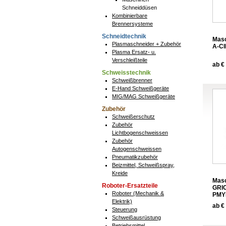
Schneiddüsen
Kombinierbare
Brennersysteme
Schneidtechnik
Mas
Plasmaschneider + Zubehör
A-C
Plasma Ersatz- u.
Verschleißteile
ab € 
Schweisstechnik
Schweißbrenner
E-Hand Schweißgeräte
MIG/MAG Schweißgeräte
Zubehör
Schweißerschutz
Zubehör
Lichtbogenschweissen
Zubehör
Autogenschweissen
Pneumatikzubehör
Beizmittel, Schweißspray,
Kreide
Mas
Roboter-Ersatzteile
GRI
Roboter (Mechanik &
PMY
Elektrik)
ab € 
Steuerung
Schweißausrüstung
Betriebsmittel