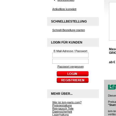
Artikelliste komplett
SCHNELLBESTELLUNG
Schnell-Bestellung starten
LOGIN FÜR KUNDEN
Mas
E-Mail-Adresse / Passwort
GRI
ab € 
Passwort vergessen
MEHR ÜBER...
Dieser
Preis
Wer ist ism-parts.com?
"Stat
Preisgestaltung
Rep-tausch Teile
ism-te
Datensicherheit
verläs
Lagerhaltung