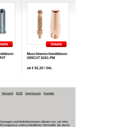
iddüsen
Maschinenschneiddüsen
MYF
GRICUT 8281-PM
ab € 82,30 / Stk.
Versand
AGB
Impressum
Kontakt
ichnungen und Artikelnummern dienen nur, um eine
ür Erzeugnisse unterschiedlicher Hersteller als deren