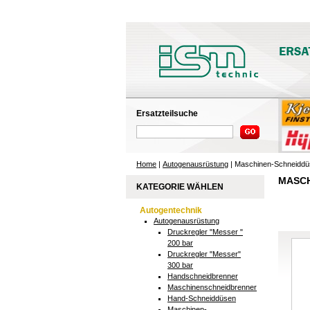
Ersatzteilsuche
Home
|
Autogenausrüstung
| Maschinen-Schneidd
MASCH
KATEGORIE WÄHLEN
Autogentechnik
Autogenausrüstung
Druckregler "Messer "
200 bar
Druckregler "Messer"
300 bar
Handschneidbrenner
Maschinenschneidbrenner
Hand-Schneiddüsen
Maschinen-