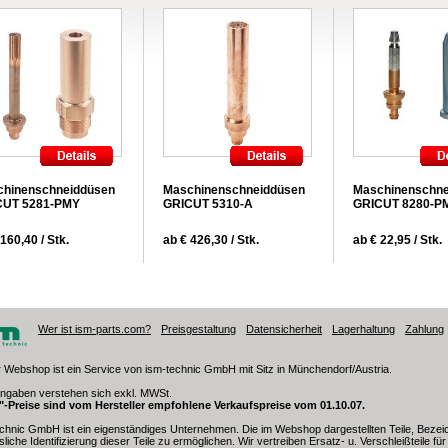
chinenschneiddüsen
Maschinenschneiddüsen
Maschinenschne
CUT 5281-PMY
GRICUT 5310-A
GRICUT 8280-P
160,40 / Stk.
ab € 426,30 / Stk.
ab € 22,95 / Stk.
Wer ist ism-parts.com?
Preisgestaltung
Datensicherheit
Lagerhaltung
Zahlung
 Webshop ist ein Service von ism-technic GmbH mit Sitz in Münchendorf/Austria.
angaben verstehen sich exkl. MWSt.
t"-Preise sind vom Hersteller empfohlene Verkaufspreise vom 01.10.07.
chnic GmbH ist ein eigenständiges Unternehmen. Die im Webshop dargestellten Teile, Beze
sliche Identifizierung dieser Teile zu ermöglichen. Wir vertreiben Ersatz- u. Verschleißteile f