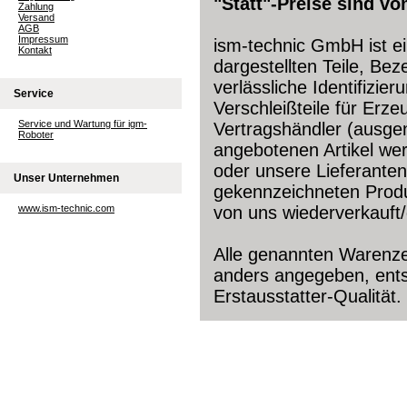
"Statt"-Preise sind v
Zahlung
Versand
AGB
Impressum
ism-technic GmbH ist e
Kontakt
dargestellten Teile, Be
verlässliche Identifizie
Service
Verschleißteile für Erze
Service und Wartung für igm-
Vertragshändler (ausgen
Roboter
angebotenen Artikel wer
oder unsere Lieferanten
Unser Unternehmen
gekennzeichneten Produ
www.ism-technic.com
von uns wiederverkauft/
Alle genannten Warenzei
anders angegeben, ents
Erstausstatter-Qualität.