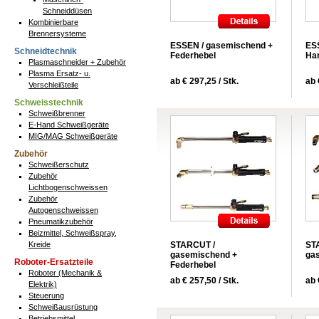
Schneiddüsen
Kombinierbare
Brennersysteme
ESSEN / gasemischend +
ES
Schneidtechnik
Federhebel
Ha
Plasmaschneider + Zubehör
Plasma Ersatz- u.
ab € 297,25 / Stk.
ab 
Verschleißteile
Schweisstechnik
Schweißbrenner
E-Hand Schweißgeräte
MIG/MAG Schweißgeräte
Zubehör
Schweißerschutz
Zubehör
Lichtbogenschweissen
Zubehör
Autogenschweissen
Pneumatikzubehör
Beizmittel, Schweißspray,
Kreide
STARCUT /
ST
gasemischend +
ga
Roboter-Ersatzteile
Federhebel
Roboter (Mechanik &
ab € 257,50 / Stk.
ab 
Elektrik)
Steuerung
Schweißausrüstung
Betriebsmittel