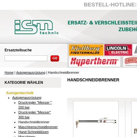
BESTELL-HOTLINE: +
Ersatzteilsuche
Home
|
Autogenausrüstung
| Handschneidbrenner
HANDSCHNEIDBRENNER
KATEGORIE WÄHLEN
Autogentechnik
Autogenausrüstung
Druckregler "Messer "
200 bar
Druckregler "Messer"
300 bar
Handschneidbrenner
Maschinenschneidbrenner
Hand-Schneiddüsen
Maschinen-