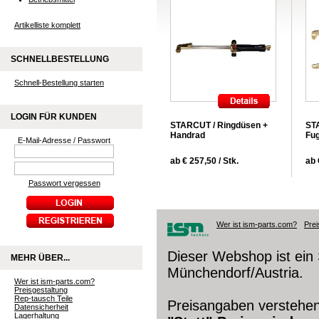
Artikelliste komplett
SCHNELLBESTELLUNG
Schnell-Bestellung starten
LOGIN FÜR KUNDEN
STARCUT / Ringdüsen +
ST
Handrad
Fu
E-Mail-Adresse / Passwort
ab € 257,50 / Stk.
ab 
Passwort vergessen
Wer ist ism-parts.com?
Prei
Dieser Webshop ist ein 
MEHR ÜBER...
Münchendorf/Austria.
Wer ist ism-parts.com?
Preisgestaltung
Rep-tausch Teile
Preisangaben verstehen
Datensicherheit
Lagerhaltung