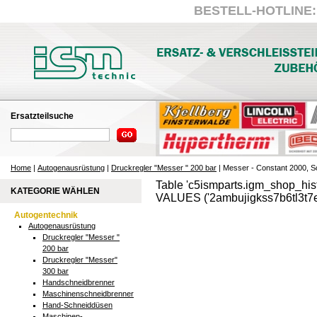
BESTELL-HOTLINE: +
Ersatzteilsuche
Home
|
Autogenausrüstung
|
Druckregler "Messer " 200 bar
| Messer - Constant 2000, S
Table 'c5ismparts.igm_shop_hist
KATEGORIE WÄHLEN
VALUES ('2ambujigkss7b6tl3t7ed
Autogentechnik
Autogenausrüstung
Druckregler "Messer "
200 bar
Druckregler "Messer"
300 bar
Handschneidbrenner
Maschinenschneidbrenner
Hand-Schneiddüsen
Maschinen-