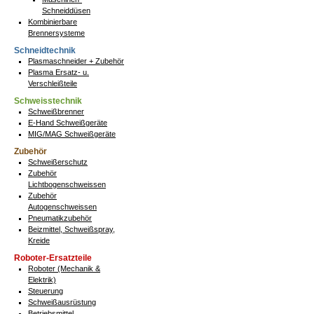
Schneiddüsen
Kombinierbare
Brennersysteme
Schneidtechnik
Plasmaschneider + Zubehör
Plasma Ersatz- u.
Verschleißteile
Schweisstechnik
Schweißbrenner
E-Hand Schweißgeräte
MIG/MAG Schweißgeräte
Zubehör
Schweißerschutz
Zubehör
Lichtbogenschweissen
Zubehör
Autogenschweissen
Pneumatikzubehör
Beizmittel, Schweißspray,
Kreide
Roboter-Ersatzteile
Roboter (Mechanik &
Elektrik)
Steuerung
Schweißausrüstung
Betriebsmittel