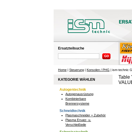
Ersatzteilsuche
Home
|
Steuerung
|
Konsolen / PHG
| ism-technic 
Table 
KATEGORIE WÄHLEN
VALUE
Autogentechnik
Autogenausrüstung
Kombinierbare
Brennersysteme
Schneidtechnik
Plasmaschneider + Zubehör
Plasma Ersatz- u.
Verschleißteile