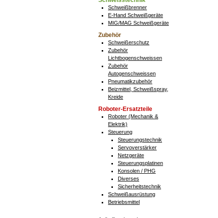
Schweisstechnik
Schweißbrenner
E-Hand Schweißgeräte
MIG/MAG Schweißgeräte
Zubehör
Schweißerschutz
Zubehör
Lichtbogenschweissen
Zubehör
Autogenschweissen
Pneumatikzubehör
Beizmittel, Schweißspray,
Kreide
Roboter-Ersatzteile
Roboter (Mechanik &
Elektrik)
Steuerung
Steuerungstechnik
Servoverstärker
Netzgeräte
Steuerungsplatinen
Konsolen / PHG
Diverses
Sicherheitstechnik
Schweißausrüstung
Betriebsmittel