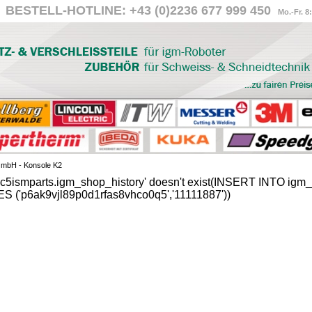
BESTELL-HOTLINE: +43 (0)2236 677 999 450
Mo.-Fr. 8
GmbH - Konsole K2
'c5ismparts.igm_shop_history' doesn't exist(INSERT INTO igm_s
S ('p6ak9vjl89p0d1rfas8vhco0q5','11111887'))