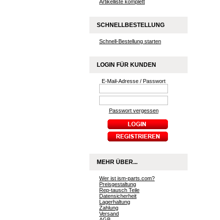
Artikelliste komplett
SCHNELLBESTELLUNG
Schnell-Bestellung starten
LOGIN FÜR KUNDEN
E-Mail-Adresse / Passwort
Passwort vergessen
MEHR ÜBER...
Wer ist ism-parts.com?
Preisgestaltung
Rep-tausch Teile
Datensicherheit
Lagerhaltung
Zahlung
Versand
AGB