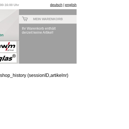
deutsch
|
english
:00-16:00 Uhr
MEIN WARENKORB
Ihr Warenkorb enthält
derzeit keine Artikel!
hop_history (sessionID,artikelnr)