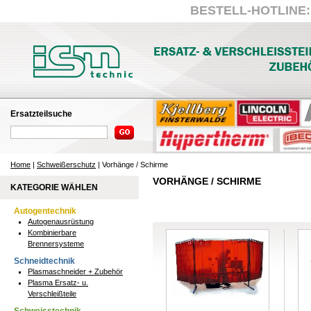
BESTELL-HOTLINE: +
Ersatzteilsuche
Home
|
Schweißerschutz
| Vorhänge / Schirme
VORHÄNGE / SCHIRME
KATEGORIE WÄHLEN
Autogentechnik
Autogenausrüstung
Kombinierbare
Brennersysteme
Schneidtechnik
Plasmaschneider + Zubehör
Plasma Ersatz- u.
Verschleißteile