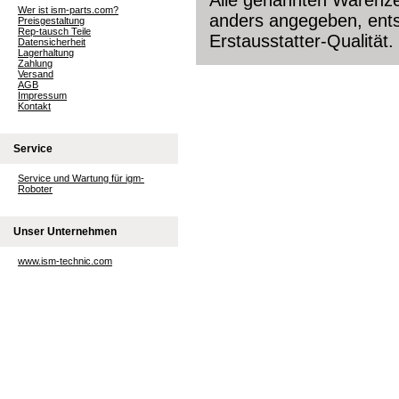
Alle genannten Warenzei
Wer ist ism-parts.com?
anders angegeben, ents
Preisgestaltung
Rep-tausch Teile
Erstausstatter-Qualität.
Datensicherheit
Lagerhaltung
Zahlung
Versand
AGB
Impressum
Kontakt
Service
Service und Wartung für igm-
Roboter
Unser Unternehmen
www.ism-technic.com