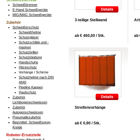
Schweisstechnik
Schweißbrenner
E-Hand Schweißgeräte
MIG/MAG Schweißgeräte
3-teilige Stellwand
Arb
Zubehör
Schweißerschutz
Schweißhelme
ab € 460,00 / Stk.
ab 
Schutzgläser
Schutzschilde und -
masken
Schutzbrillen
Schutzkleidung
Handschuhe
Hitzeschutz
Vorhänge / Schirme
Schutzhelme nach DIN
4840
Pipeline Kappen
Hautschutz
Zubehör
Lichtbogenschweissen
Zubehör
Streifenvorhänge
Autogenschweissen
Pneumatikzubehör
Beizmittel, Schweißspray,
ab € 0,90 / Stk.
Kreide
Roboter-Ersatzteile
Roboter (Mechanik &