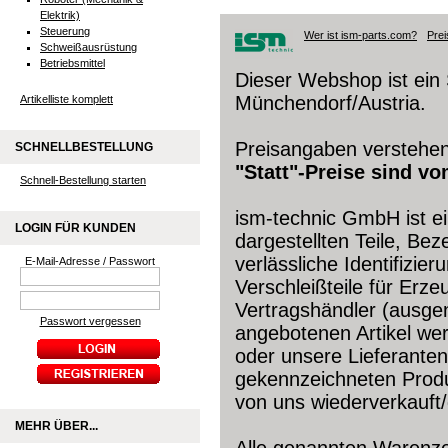
Elektrik)
Steuerung
Wer ist ism-parts.com?
Prei
Schweißausrüstung
Betriebsmittel
Dieser Webshop ist ein 
Münchendorf/Austria.
Artikelliste komplett
Preisangaben verstehen
SCHNELLBESTELLUNG
"Statt"-Preise sind v
Schnell-Bestellung starten
ism-technic GmbH ist e
LOGIN FÜR KUNDEN
dargestellten Teile, Be
verlässliche Identifizie
E-Mail-Adresse / Passwort
Verschleißteile für Erze
Vertragshändler (ausgen
Passwort vergessen
angebotenen Artikel wer
oder unsere Lieferanten
gekennzeichneten Produ
von uns wiederverkauft/
MEHR ÜBER...