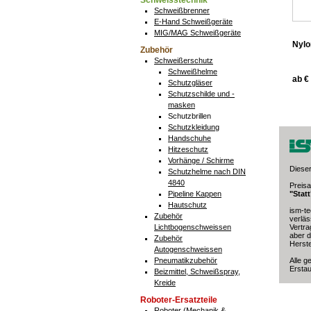
Schweisstechnik
Schweißbrenner
E-Hand Schweißgeräte
MIG/MAG Schweißgeräte
Nylo
Zubehör
Schweißerschutz
Schweißhelme
ab € 
Schutzgläser
Schutzschilde und -
masken
Schutzbrillen
Schutzkleidung
Handschuhe
Hitzeschutz
Vorhänge / Schirme
Dieser
Schutzhelme nach DIN
4840
Preis
Pipeline Kappen
"Stat
Hautschutz
ism-te
Zubehör
verläs
Lichtbogenschweissen
Vertra
aber d
Zubehör
Herste
Autogenschweissen
Pneumatikzubehör
Alle g
Erstau
Beizmittel, Schweißspray,
Kreide
Roboter-Ersatzteile
Roboter (Mechanik &