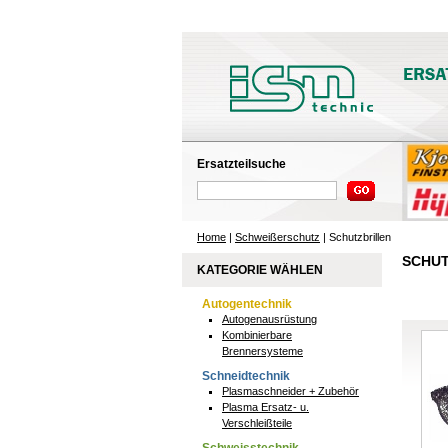
Ersatzteilsuche
Home
|
Schweißerschutz
| Schutzbrillen
SCHUT
KATEGORIE WÄHLEN
Autogentechnik
Autogenausrüstung
Kombinierbare
Brennersysteme
Schneidtechnik
Plasmaschneider + Zubehör
Plasma Ersatz- u.
Verschleißteile