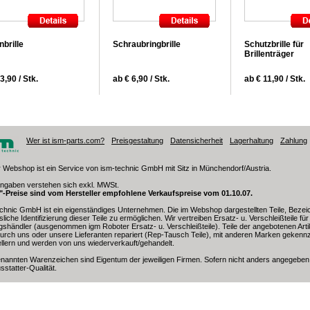
nbrille
Schraubringbrille
Schutzbrille für
Brillenträger
3,90 / Stk.
ab € 6,90 / Stk.
ab € 11,90 / Stk.
Wer ist ism-parts.com?
Preisgestaltung
Datensicherheit
Lagerhaltung
Zahlung
 Webshop ist ein Service von ism-technic GmbH mit Sitz in Münchendorf/Austria.
angaben verstehen sich exkl. MWSt.
t"-Preise sind vom Hersteller empfohlene Verkaufspreise vom 01.10.07.
chnic GmbH ist ein eigenständiges Unternehmen. Die im Webshop dargestellten Teile, Beze
sliche Identifizierung dieser Teile zu ermöglichen. Wir vertreiben Ersatz- u. Verschleißteile f
gshändler (ausgenommen igm Roboter Ersatz- u. Verschleißteile). Teile der angebotenen Arti
urch uns oder unsere Lieferanten repariert (Rep-Tausch Teile), mit anderen Marken geken
llern und werden von uns wiederverkauft/gehandelt.
enannten Warenzeichen sind Eigentum der jeweiligen Firmen. Sofern nicht anders angegeben
sstatter-Qualität.