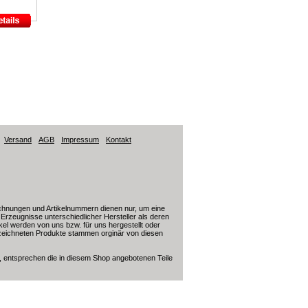
Versand
AGB
Impressum
Kontakt
ichnungen und Artikelnummern dienen nur, um eine
ür Erzeugnisse unterschiedlicher Hersteller als deren
kel werden von uns bzw. für uns hergestellt oder
nzeichneten Produkte stammen orginär von diesen
, entsprechen die in diesem Shop angebotenen Teile