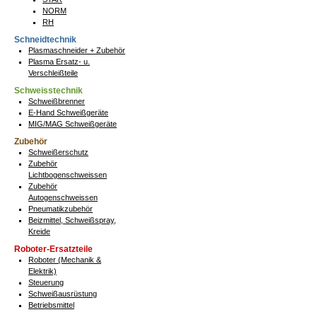
NORM
RH
Schneidtechnik
Plasmaschneider + Zubehör
Plasma Ersatz- u.
Verschleißteile
Schweisstechnik
Schweißbrenner
E-Hand Schweißgeräte
MIG/MAG Schweißgeräte
Zubehör
Schweißerschutz
Zubehör
Lichtbogenschweissen
Zubehör
Autogenschweissen
Pneumatikzubehör
Beizmittel, Schweißspray,
Kreide
Roboter-Ersatzteile
Roboter (Mechanik &
Elektrik)
Steuerung
Schweißausrüstung
Betriebsmittel