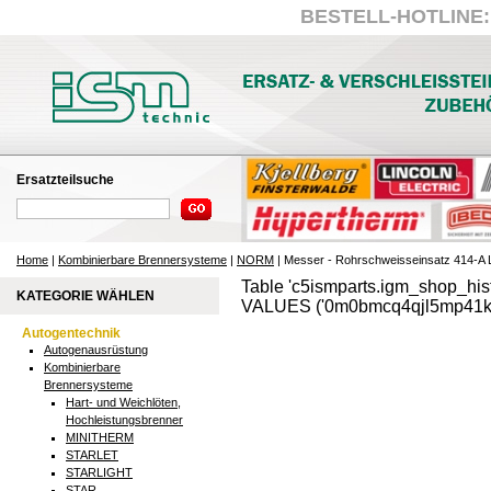
BESTELL-HOTLINE: +
Ersatzteilsuche
Home
|
Kombinierbare Brennersysteme
|
NORM
| Messer - Rohrschweisseinsatz 414-A
Table 'c5ismparts.igm_shop_hist
KATEGORIE WÄHLEN
VALUES ('0m0bmcq4qjl5mp41k0j
Autogentechnik
Autogenausrüstung
Kombinierbare
Brennersysteme
Hart- und Weichlöten,
Hochleistungsbrenner
MINITHERM
STARLET
STARLIGHT
STAR