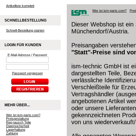
Artikelliste komplett
Wer ist ism-parts.com?
Prei
SCHNELLBESTELLUNG
Dieser Webshop ist ein 
Münchendorf/Austria.
Schnell-Bestellung starten
Preisangaben verstehen
LOGIN FÜR KUNDEN
"Statt"-Preise sind v
E-Mail-Adresse / Passwort
ism-technic GmbH ist e
dargestellten Teile, Be
Passwort vergessen
verlässliche Identifizie
Verschleißteile für Erze
Vertragshändler (ausgen
angebotenen Artikel wer
MEHR ÜBER...
oder unsere Lieferanten
gekennzeichneten Produ
Wer ist ism-parts.com?
Preisgestaltung
von uns wiederverkauft/
Rep-tausch Teile
Datensicherheit
Lagerhaltung
Zahlung