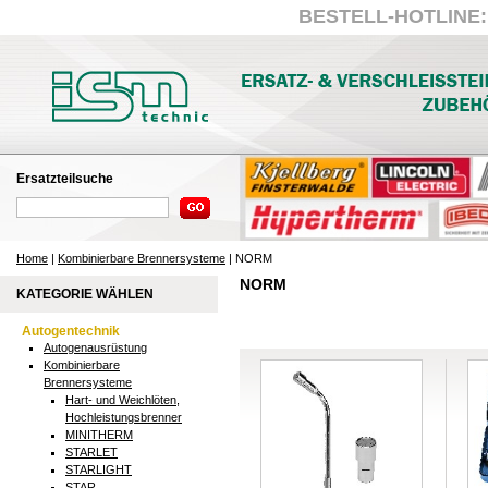
BESTELL-HOTLINE: +
Ersatzteilsuche
Home
|
Kombinierbare Brennersysteme
| NORM
NORM
KATEGORIE WÄHLEN
Autogentechnik
Autogenausrüstung
Kombinierbare
Brennersysteme
Hart- und Weichlöten,
Hochleistungsbrenner
MINITHERM
STARLET
STARLIGHT
STAR