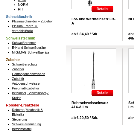
NORM
RH
Schneidtechnik
Löt- und Wärmeinsatz FB-
NO
Plasmaschneider + Zubehör
A
Plasma Ersatz- u.
Verschleißteile
ab € 84,40 / Stk.
ab 
Schweisstechnik
sta
Schweißbrenner
E-Hand Schweißgeräte
MIG/MAG Schweißgeräte
Zubehör
Schweißerschutz
Zubehör
Lichtbogenschweissen
Zubehör
Autogenschweissen
Pneumatikzubehör
Beizmittel, Schweißspray,
Kreide
Rohrschweisseinsatz
Sch
Roboter-Ersatzteile
414-A Lm
Lm
Roboter (Mechanik &
Elektrik)
ab € 20,50 / Stk.
ab 
Steuerung
Schweißausrüstung
Betriebsmittel