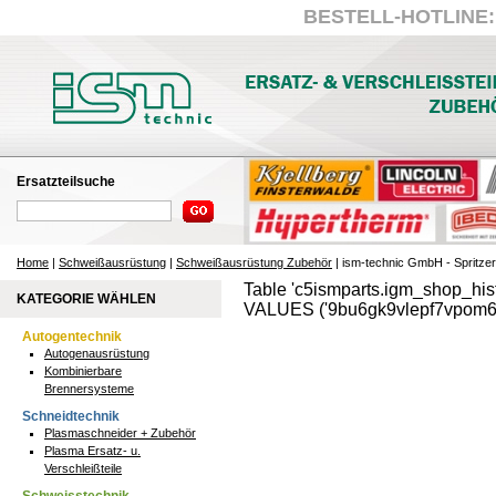
BESTELL-HOTLINE: +
Ersatzteilsuche
Home
|
Schweißausrüstung
|
Schweißausrüstung Zubehör
| ism-technic GmbH - Spritze
Table 'c5ismparts.igm_shop_hist
KATEGORIE WÄHLEN
VALUES ('9bu6gk9vlepf7vpom6i9
Autogentechnik
Autogenausrüstung
Kombinierbare
Brennersysteme
Schneidtechnik
Plasmaschneider + Zubehör
Plasma Ersatz- u.
Verschleißteile