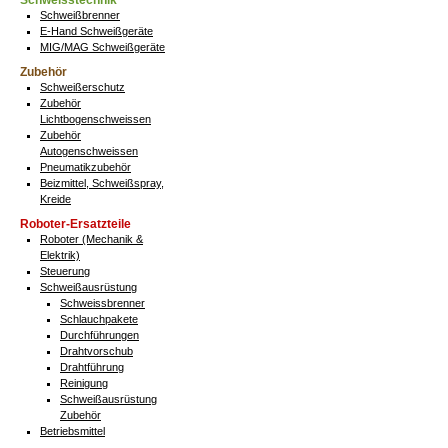
Schweisstechnik
Schweißbrenner
E-Hand Schweißgeräte
MIG/MAG Schweißgeräte
Zubehör
Schweißerschutz
Zubehör
Lichtbogenschweissen
Zubehör
Autogenschweissen
Pneumatikzubehör
Beizmittel, Schweißspray,
Kreide
Roboter-Ersatzteile
Roboter (Mechanik &
Elektrik)
Steuerung
Schweißausrüstung
Schweissbrenner
Schlauchpakete
Durchführungen
Drahtvorschub
Drahtführung
Reinigung
Schweißausrüstung
Zubehör
Betriebsmittel