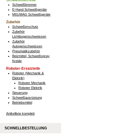
Schweisstechnik
Schweißbrenner
E-Hand Schweißgeräte
MIG/MAG Schweißgeräte
Zubehör
Schweißerschutz
Zubehör
Lichtbogenschweissen
Zubehör
Autogenschweissen
Pneumatikzubehör
Beizmittel, Schweißspray,
Kreide
Roboter-Ersatzteile
Roboter (Mechanik &
Elektrik)
Roboter Mechanik
Roboter Elektrik
Steuerung
Schweißausrüstung
Betriebsmittel
Artikelliste komplett
SCHNELLBESTELLUNG