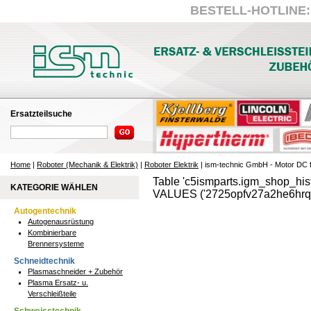
BESTELL-HOTLINE: +
Ersatzteilsuche
Home
|
Roboter (Mechanik & Elektrik)
|
Roboter Elektrik
| ism-technic GmbH - Motor DC 
Table 'c5ismparts.igm_shop_hist
KATEGORIE WÄHLEN
VALUES ('2725opfv27a2he6hrq9
Autogentechnik
Autogenausrüstung
Kombinierbare
Brennersysteme
Schneidtechnik
Plasmaschneider + Zubehör
Plasma Ersatz- u.
Verschleißteile