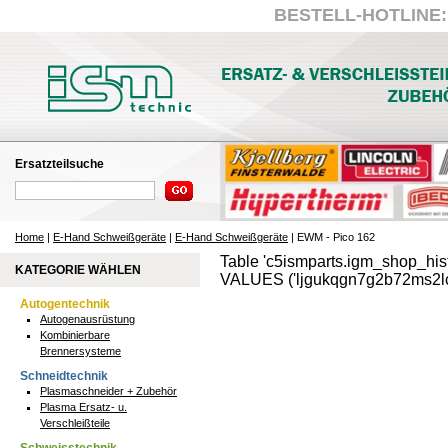
BESTELL-HOTLINE: +
Ersatzteilsuche
Home
|
E-Hand Schweißgeräte
|
E-Hand Schweißgeräte
| EWM - Pico 162
Table 'c5ismparts.igm_shop_hist
KATEGORIE WÄHLEN
VALUES ('ljgukqgn7g2b72ms2lc
Autogentechnik
Autogenausrüstung
Kombinierbare
Brennersysteme
Schneidtechnik
Plasmaschneider + Zubehör
Plasma Ersatz- u.
Verschleißteile