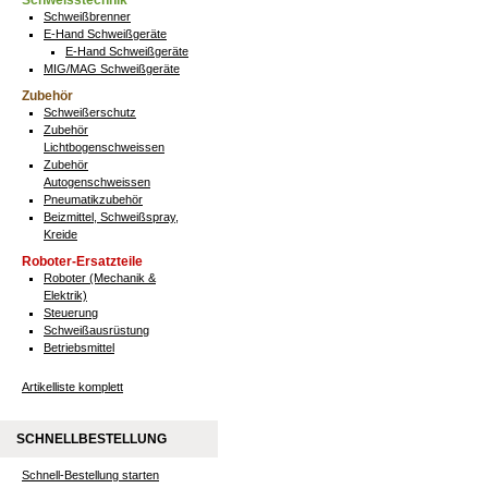
Schweisstechnik
Schweißbrenner
E-Hand Schweißgeräte
E-Hand Schweißgeräte
MIG/MAG Schweißgeräte
Zubehör
Schweißerschutz
Zubehör
Lichtbogenschweissen
Zubehör
Autogenschweissen
Pneumatikzubehör
Beizmittel, Schweißspray,
Kreide
Roboter-Ersatzteile
Roboter (Mechanik &
Elektrik)
Steuerung
Schweißausrüstung
Betriebsmittel
Artikelliste komplett
SCHNELLBESTELLUNG
Schnell-Bestellung starten