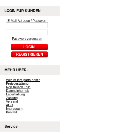
LOGIN FÜR KUNDEN
E-Mail-Adresse / Passwort
Passwort vergessen
MEHR ÜBER...
Wer ist ism-parts.com?
Preisgestaltung
Rep-tausch Teile
Datensicherheit
Lagerhaltung
Zahlung
Versand
AGB
Impressum
Kontakt
Service